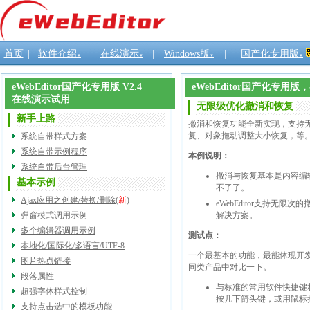
首页
|
软件介绍
|
在线演示
|
Windows版
|
国产化专用版
▼
▼
▼
▼
eWebEditor国产化专用版 V2.4
eWebEditor国产化专
在线演示试用
无限级优化撤消和恢复
新手上路
撤消和恢复功能全新实现，支持
复、对象拖动调整大小恢复，等
系统自带样式方案
系统自带示例程序
本例说明：
系统自带后台管理
撤消与恢复基本是内容编
基本示例
不了了。
Ajax应用之创建/替换/删除
(
新
)
eWebEditor支持
弹窗模式调用示例
解决方案。
多个编辑器调用示例
测试点：
本地化/国际化/多语言/UTF-8
一个最基本的功能，最能体现开发上
图片热点链接
同类产品中对比一下。
段落属性
与标准的常用软件快捷键相
超强字体样式控制
按几下箭头键，或用鼠标把光
支持点击选中的模板功能