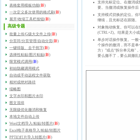
支持光标定位。在撤消或
表格套用模板功能
(
新
)
要。当撤消或恢复操作后
一次定义多次使用的格式刷
(
新
)
支持模式切换的定位。你可以
展开/收缩工具栏按钮
(
新
)
继续，且光标还在跟随。
高级专题
对象拖动恢复。你可以在
(CTRL+Z)。结果是大
批量上传/G级大文件上传
(
新
)
单步对话操作恢复。一般
分页符/分页管理/自动分页
(
新
)
个操作的撤消，而不是单
一键排版、去干扰字
(
新
)
方）”或点“拆分单元格”
选择性粘贴/图片粘贴
(
新
)
要么撤不了，要么就撤乱
限宽模式调用
(
新
)
初始隐藏调用模式
自动或手动远程文件获取
相对或绝对路径
缩略图
文字水印和图片水印
图文混排
无限级优化撤消和恢复
本地文件自动上传
Word文档导入/粘贴/转图片
(
新
)
Excel电子表格导入/粘贴/转图片
PPT幻灯片导入转图片
(
新
)