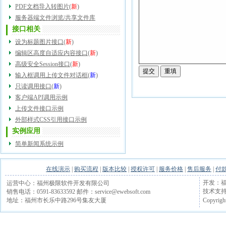
PDF文档导入转图片
(
新
)
服务器端文件浏览/共享文件库
接口相关
设为标题图片接口
(
新
)
编辑区高度自适应内容接口
(
新
)
高级安全Session接口
(
新
)
输入框调用上传文件对话框
(
新
)
只读调用接口
(
新
)
客户端API调用示例
上传文件接口示例
外部样式CSS引用接口示例
实例应用
简单新闻系统示例
在线演示
|
购买流程
|
版本比较
|
授权许可
|
服务价格
|
售后服务
|
付
开发：福
运营中心：福州极限软件开发有限公司
技术支持电话
销售电话：0591-83633592 邮件：service@ewebsoft.com
Copyrigh
地址：福州市长乐中路296号集友大厦