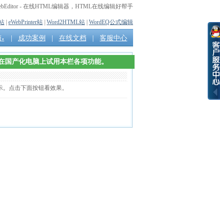
ebEditor - 在线HTML编辑器，HTML在线编辑好帮手
e站
|
eWebPrinter站
|
Word2HTML站
|
WordEQ公式编辑
南
|
成功案例
|
在线文档
|
客服中心
▼
您可以在国产化电脑上试用本栏各项功能。
显示。点击下面按钮看效果。