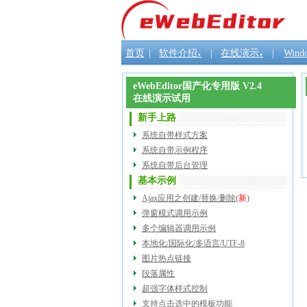
首页
|
软件介绍
|
在线演示
|
Wind
▼
▼
eWebEditor国产化专用版 V2.4
在线演示试用
新手上路
系统自带样式方案
系统自带示例程序
系统自带后台管理
基本示例
Ajax应用之创建/替换/删除
(
新
)
弹窗模式调用示例
多个编辑器调用示例
本地化/国际化/多语言/UTF-8
图片热点链接
段落属性
超强字体样式控制
支持点击选中的模板功能