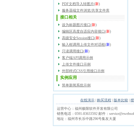
PDF文档导入转图片
(
新
)
服务器端文件浏览/共享文件库
接口相关
设为标题图片接口
(
新
)
编辑区高度自适应内容接口
(
新
)
高级安全Session接口
(
新
)
输入框调用上传文件对话框
(
新
)
只读调用接口
(
新
)
客户端API调用示例
上传文件接口示例
外部样式CSS引用接口示例
实例应用
简单新闻系统示例
在线演示
|
购买流程
|
版本比较
|
授
运营中心：福州极限软件开发有限公司
销售电话：0591-83633592 邮件：service@ewebsoft
地址：福州市长乐中路296号集友大厦