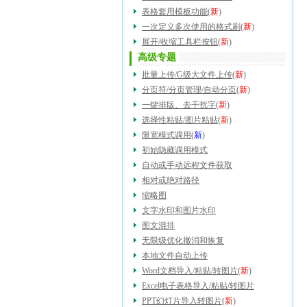
表格套用模板功能
(
新
)
一次定义多次使用的格式刷
(
新
)
展开/收缩工具栏按钮
(
新
)
高级专题
批量上传/G级大文件上传
(
新
)
分页符/分页管理/自动分页
(
新
)
一键排版、去干扰字
(
新
)
选择性粘贴/图片粘贴
(
新
)
限宽模式调用
(
新
)
初始隐藏调用模式
自动或手动远程文件获取
相对或绝对路径
缩略图
文字水印和图片水印
图文混排
无限级优化撤消和恢复
本地文件自动上传
Word文档导入/粘贴/转图片
(
新
)
Excel电子表格导入/粘贴/转图片
PPT幻灯片导入转图片
(
新
)