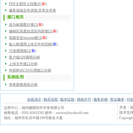
PDF文档导入转图片
(
新
)
服务器端文件浏览/共享文件库
接口相关
设为标题图片接口
(
新
)
编辑区高度自适应内容接口
(
新
)
高级安全Session接口
(
新
)
输入框调用上传文件对话框
(
新
)
只读调用接口
(
新
)
客户端API调用示例
上传文件接口示例
外部样式CSS引用接口示例
实例应用
简单新闻系统示例
在线演示
|
购买流程
|
版本比较
|
授权许可
|
服务价格
|
售后服务
|
付
开发：福
运营中心：福州极限软件开发有限公司
技术支持电话
销售电话：0591-83633592 邮件：service@ewebsoft.com
Copyrigh
地址：福州市长乐中路296号集友大厦