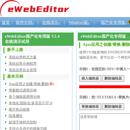
首页
|
软件介绍
|
在线演示
|
Windows版
|
国产化专用版
▼
▼
▼
▼
eWebEditor国产化专用版 V2.4
eWebEditor国产化专
在线演示试用
Ajax应用之创建/替换/删除
新手上路
使用V8.0版新增的 EWEBED
系统自带样式方案
编辑器实例。更可以在一个网页
系统自带示例程序
示例1：在指定的<DIV>中插入
系统自带后台管理
基本示例
Ajax应用之创建/替换/删除
(
新
)
弹窗模式调用示例
多个编辑器调用示例
示例2：把<TEXTAREA>替
本地化/国际化/多语言/UTF-8
图片热点链接
段落属性
超强字体样式控制
支持点击选中的模板功能