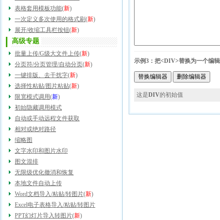
表格套用模板功能
(
新
)
一次定义多次使用的格式刷
(
新
)
展开/收缩工具栏按钮
(
新
)
高级专题
批量上传/G级大文件上传
(
新
)
示例3：把<DIV>替换为一个
分页符/分页管理/自动分页
(
新
)
一键排版、去干扰字
(
新
)
选择性粘贴/图片粘贴
(
新
)
这是
DIV
的初始值
限宽模式调用
(
新
)
初始隐藏调用模式
自动或手动远程文件获取
相对或绝对路径
缩略图
文字水印和图片水印
图文混排
无限级优化撤消和恢复
本地文件自动上传
Word文档导入/粘贴/转图片
(
新
)
Excel电子表格导入/粘贴/转图片
PPT幻灯片导入转图片
(
新
)