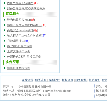
PDF文档导入转图片
(
新
)
服务器端文件浏览/共享文件库
接口相关
设为标题图片接口
(
新
)
编辑区高度自适应内容接口
(
新
)
高级安全Session接口
(
新
)
输入框调用上传文件对话框
(
新
)
只读调用接口
(
新
)
客户端API调用示例
上传文件接口示例
外部样式CSS引用接口示例
实例应用
简单新闻系统示例
在线演示
|
购买流程
|
版本比较
|
授权许可
|
服务价格
|
售后服务
|
付
开发：福
运营中心：福州极限软件开发有限公司
技术支持电话
销售电话：0591-83633592 邮件：service@ewebsoft.com
Copyrigh
地址：福州市长乐中路296号集友大厦