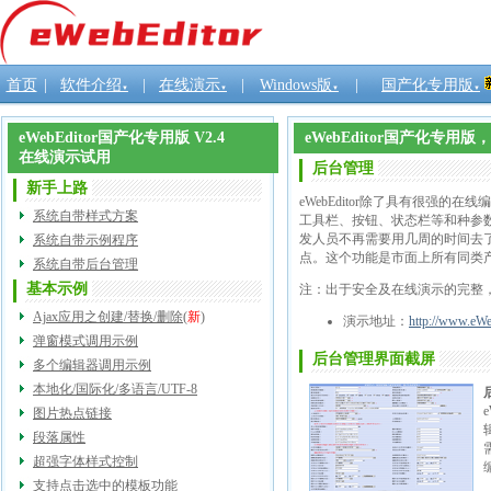
首页
|
软件介绍
|
在线演示
|
Windows版
|
国产化专用版
▼
▼
▼
▼
eWebEditor国产化专用版 V2.4
eWebEditor国产化专
在线演示试用
后台管理
新手上路
eWebEditor除了具有很
系统自带样式方案
工具栏、按钮、状态栏等和种参
发人员不再需要用几周的时间去
系统自带示例程序
点。这个功能是市面上所有同类产品
系统自带后台管理
基本示例
注：出于安全及在线演示的完整
Ajax应用之创建/替换/删除
(
新
)
演示地址：
http://www.eWe
弹窗模式调用示例
后台管理界面截屏
多个编辑器调用示例
本地化/国际化/多语言/UTF-8
图片热点链接
段落属性
超强字体样式控制
支持点击选中的模板功能