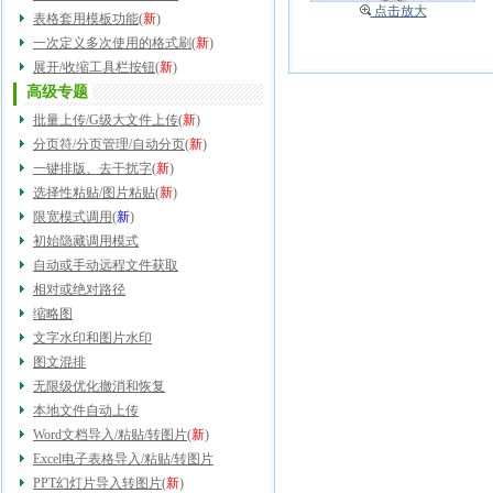
点击放大
表格套用模板功能
(
新
)
一次定义多次使用的格式刷
(
新
)
展开/收缩工具栏按钮
(
新
)
高级专题
批量上传/G级大文件上传
(
新
)
分页符/分页管理/自动分页
(
新
)
一键排版、去干扰字
(
新
)
选择性粘贴/图片粘贴
(
新
)
限宽模式调用
(
新
)
初始隐藏调用模式
自动或手动远程文件获取
相对或绝对路径
缩略图
文字水印和图片水印
图文混排
无限级优化撤消和恢复
本地文件自动上传
Word文档导入/粘贴/转图片
(
新
)
Excel电子表格导入/粘贴/转图片
PPT幻灯片导入转图片
(
新
)