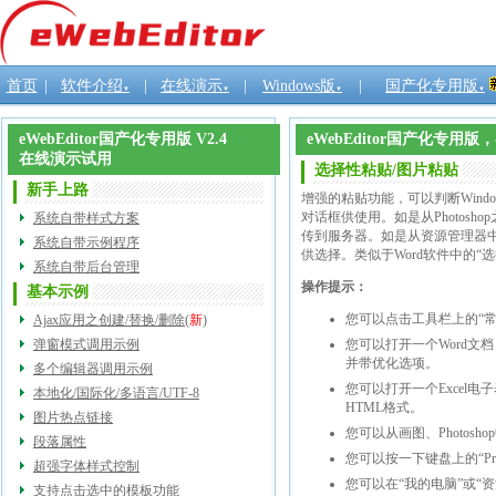
首页
|
软件介绍
|
在线演示
|
Windows版
|
国产化专用版
▼
▼
▼
▼
eWebEditor国产化专用版 V2.4
eWebEditor国产化专
在线演示试用
选择性粘贴/图片粘贴
新手上路
增强的粘贴功能，可以判断Wind
对话框供使用。如是从Photos
系统自带样式方案
传到服务器。如是从资源管理器
系统自带示例程序
供选择。类似于Word软件中的“
系统自带后台管理
操作提示：
基本示例
您可以点击工具栏上的“常
Ajax应用之创建/替换/删除
(
新
)
弹窗模式调用示例
您可以打开一个Word文
并带优化选项。
多个编辑器调用示例
您可以打开一个Excel电
本地化/国际化/多语言/UTF-8
HTML格式。
图片热点链接
您可以从画图、Photo
段落属性
您可以按一下键盘上的“P
超强字体样式控制
您可以在“我的电脑”或
支持点击选中的模板功能