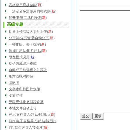
表格套用模板功能
(
新
)
一次定义多次使用的格式刷
(
新
)
展开/收缩工具栏按钮
(
新
)
高级专题
批量上传/G级大文件上传
(
新
)
分页符/分页管理/自动分页
(
新
)
一键排版、去干扰字
(
新
)
选择性粘贴/图片粘贴
(
新
)
限宽模式调用
(
新
)
初始隐藏调用模式
自动或手动远程文件获取
相对或绝对路径
缩略图
文字水印和图片水印
图文混排
无限级优化撤消和恢复
本地文件自动上传
Word文档导入/粘贴/转图片
(
新
)
Excel电子表格导入/粘贴/转图片
PPT幻灯片导入转图片
(
新
)