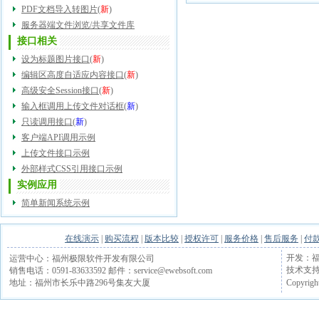
PDF文档导入转图片
(
新
)
服务器端文件浏览/共享文件库
接口相关
设为标题图片接口
(
新
)
编辑区高度自适应内容接口
(
新
)
高级安全Session接口
(
新
)
输入框调用上传文件对话框
(
新
)
只读调用接口
(
新
)
客户端API调用示例
上传文件接口示例
外部样式CSS引用接口示例
实例应用
简单新闻系统示例
在线演示
|
购买流程
|
版本比较
|
授权许可
|
服务价格
|
售后服务
|
付
开发：福
运营中心：福州极限软件开发有限公司
技术支持电话
销售电话：0591-83633592 邮件：service@ewebsoft.com
Copyrigh
地址：福州市长乐中路296号集友大厦