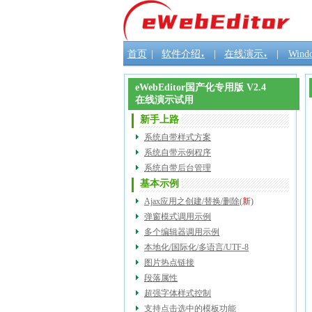
首页
|
软件介绍
|
在线演示
|
Wind
▼
▼
eWebEditor国产化专用版 V2.4
在线演示试用
新手上路
系统自带样式方案
系统自带示例程序
系统自带后台管理
基本示例
Ajax应用之创建/替换/删除
(
新
)
弹窗模式调用示例
多个编辑器调用示例
本地化/国际化/多语言/UTF-8
图片热点链接
段落属性
超强字体样式控制
支持点击选中的模板功能