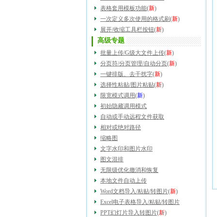
表格套用模板功能
(
新
)
一次定义多次使用的格式刷
(
新
)
展开/收缩工具栏按钮
(
新
)
高级专题
批量上传/G级大文件上传
(
新
)
分页符/分页管理/自动分页
(
新
)
一键排版、去干扰字
(
新
)
选择性粘贴/图片粘贴
(
新
)
限宽模式调用
(
新
)
初始隐藏调用模式
自动或手动远程文件获取
相对或绝对路径
缩略图
文字水印和图片水印
图文混排
无限级优化撤消和恢复
本地文件自动上传
Word文档导入/粘贴/转图片
(
新
)
Excel电子表格导入/粘贴/转图片
PPT幻灯片导入转图片
(
新
)