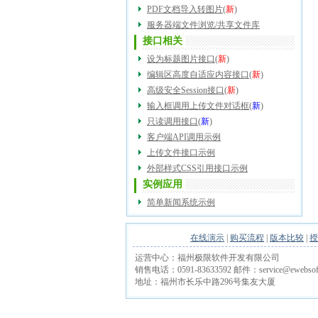
PDF文档导入转图片
(
新
)
服务器端文件浏览/共享文件库
接口相关
设为标题图片接口
(
新
)
编辑区高度自适应内容接口
(
新
)
高级安全Session接口
(
新
)
输入框调用上传文件对话框
(
新
)
只读调用接口
(
新
)
客户端API调用示例
上传文件接口示例
外部样式CSS引用接口示例
实例应用
简单新闻系统示例
在线演示
|
购买流程
|
版本比较
|
授
运营中心：福州极限软件开发有限公司
销售电话：0591-83633592 邮件：service@ewebsoft
地址：福州市长乐中路296号集友大厦