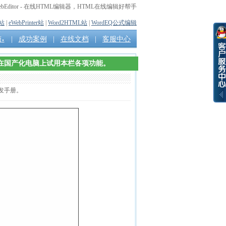
ebEditor - 在线HTML编辑器，HTML在线编辑好帮手
e站
|
eWebPrinter站
|
Word2HTML站
|
WordEQ公式编辑
南
|
成功案例
|
在线文档
|
客服中心
▼
您可以在国产化电脑上试用本栏各项功能。
开发手册。