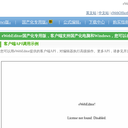
eW
英文站
|
中文站
|
eWebOffic
ows版
|
国产化专用版
|
公式编辑
|
下载中心
|
购买指
▼
▼
▼
eWebEditor国产化专用版，客户端支持国产化电脑和Windows，
客户端API调用示例
您可以用eWebEditor提供的客户端API，对编辑器执行高级操作。更多API，请参见