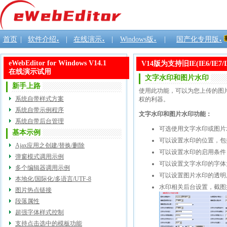
首页
|
软件介绍
|
在线演示
|
Windows版
|
国产化专用版
▼
▼
▼
▼
eWebEditor for Windows V14.1
V14版为支持旧IE(IE6/
在线演示试用
文字水印和图片水印
新手上路
使用此功能，可以为您上传的图
系统自带样式方案
权的利器。
系统自带示例程序
文字水印和图片水印功能：
系统自带后台管理
可选使用文字水印或图片
基本示例
可以设置水印的位置，包
Ajax应用之创建/替换/删除
可以设置水印的启用条件
弹窗模式调用示例
可以设置文字水印的字体
多个编辑器调用示例
可以设置图片水印的透明
本地化/国际化/多语言/UTF-8
水印相关后台设置，截图
图片热点链接
段落属性
超强字体样式控制
支持点击选中的模板功能