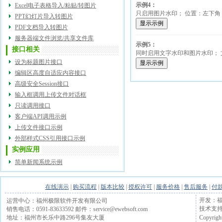
示例4：
Excel电子表格导入/粘贴/转图片
只启用图片水印； 位置：左下角； 
PPT幻灯片导入转图片
PDF文档导入转图片
服务器端文件浏览/共享文件库
示例5：
接口相关
同时启用文字水印和图片水印； 
设为标题图片接口
编辑区高度自适应内容接口
高级安全Session接口
输入框调用上传文件对话框
只读调用接口
客户端API调用示例
上传文件接口示例
外部样式CSS引用接口示例
实例应用
简单新闻系统示例
在线演示
|
购买流程
|
版本比较
|
授权许可
|
服务价格
|
售后服务
|
付
开发：福
运营中心：福州极限软件开发有限公司
技术支持电话
销售电话：0591-83633592 邮件：service@ewebsoft.com
Copyrigh
地址：福州市长乐中路296号集友大厦