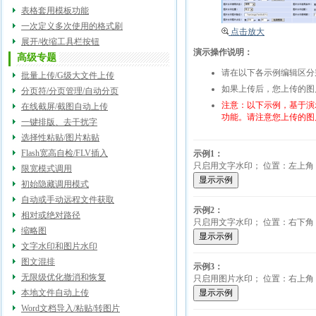
表格套用模板功能
一次定义多次使用的格式刷
点击放大
展开/收缩工具栏按钮
演示操作说明：
高级专题
请在以下各示例编辑区分
批量上传/G级大文件上传
如果上传后，您上传的图
分页符/分页管理/自动分页
注意：以下示例，基于演示的
在线截屏/截图自动上传
功能。请注意您上传的图
一键排版、去干扰字
选择性粘贴/图片粘贴
Flash宽高自检/FLV插入
示例1：
只启用文字水印； 位置：左上角；
限宽模式调用
初始隐藏调用模式
自动或手动远程文件获取
示例2：
相对或绝对路径
只启用文字水印； 位置：右下角；
缩略图
文字水印和图片水印
图文混排
示例3：
无限级优化撤消和恢复
只启用图片水印； 位置：右上角；
本地文件自动上传
Word文档导入/粘贴/转图片