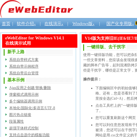
首页
|
软件介绍
|
在线演示
|
Windows版
|
国产化专用版
▼
▼
▼
▼
eWebEditor for Windows V14.1
V14版为支持旧IE(IE6/I
在线演示试用
一键排版、去干扰字
新手上路
使用一键排版功能，您可以把杂
系统自带样式方案
一些文章资料，您应该会发现很
藏的脚本广告等，起到混淆防拷贝的作
系统自带示例程序
些是干扰字，哪些是正常文字，
系统自带后台管理
操作提示：
基本示例
Ajax应用之创建/替换/删除
下面编辑区中的初始值够
格。还有，您是否看到了
弹窗模式调用示例
里按全选(Ctrl+A)，然后
多个编辑器调用示例
点击工具栏上的“一键排
本地化/国际化/多语言/UTF-8
了。
图片热点链接
您可以重复刷新这个网页
段落属性
您可以到任意您发现有干
超强字体样式控制
被清，您还可以在干扰字
支持点击选中的模板功能
网站是用.css文件定义