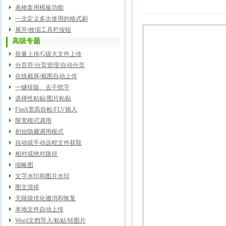
表格套用模板功能
一次定义多次使用的格式刷
展开/收缩工具栏按钮
高级专题
批量上传/G级大文件上传
分页符/分页管理/自动分页
在线截屏/截图自动上传
一键排版、去干扰字
选择性粘贴/图片粘贴
Flash宽高自检/FLV插入
限宽模式调用
初始隐藏调用模式
自动或手动远程文件获取
相对或绝对路径
缩略图
文字水印和图片水印
图文混排
无限级优化撤消和恢复
本地文件自动上传
Word文档导入/粘贴/转图片