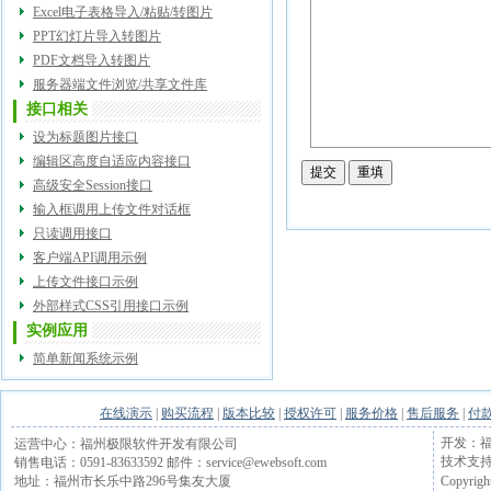
Excel电子表格导入/粘贴/转图片
PPT幻灯片导入转图片
PDF文档导入转图片
服务器端文件浏览/共享文件库
接口相关
设为标题图片接口
编辑区高度自适应内容接口
高级安全Session接口
输入框调用上传文件对话框
只读调用接口
客户端API调用示例
上传文件接口示例
外部样式CSS引用接口示例
实例应用
简单新闻系统示例
在线演示
|
购买流程
|
版本比较
|
授权许可
|
服务价格
|
售后服务
|
付
开发：福
运营中心：福州极限软件开发有限公司
技术支持电话
销售电话：0591-83633592 邮件：service@ewebsoft.com
Copyrigh
地址：福州市长乐中路296号集友大厦