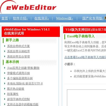
首页
|
软件介绍
|
在线演示
|
Windows版
|
国产化专用版
▼
▼
▼
▼
eWebEditor for Windows V14.1
V14版为支持旧IE(IE6/I
在线演示试用
Excel电子表格导入
新手上路
利用Excel电子表格导入功能，
系统自带样式方案
等文件将自动上传到服务器。且
一键完成Excel工作表与HTM
系统自带示例程序
系统自带后台管理
点击查看Excel电子表格导入功
基本示例
小提示：
Ajax应用之创建/替换/删除
示例允许上传的文件最大为5
弹窗模式调用示例
此功能需要安装eWebEdi
多个编辑器调用示例
本地化/国际化/多语言/UTF-8
图片热点链接
段落属性
超强字体样式控制
支持点击选中的模板功能