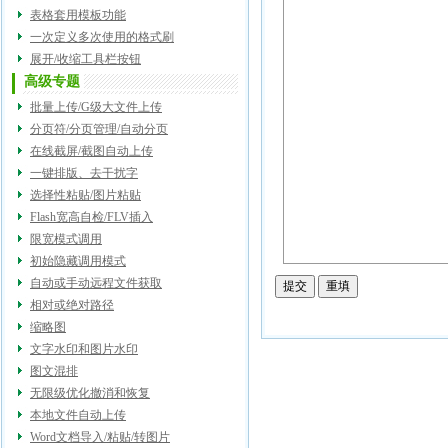
表格套用模板功能
一次定义多次使用的格式刷
展开/收缩工具栏按钮
高级专题
批量上传/G级大文件上传
分页符/分页管理/自动分页
在线截屏/截图自动上传
一键排版、去干扰字
选择性粘贴/图片粘贴
Flash宽高自检/FLV插入
限宽模式调用
初始隐藏调用模式
自动或手动远程文件获取
相对或绝对路径
缩略图
文字水印和图片水印
图文混排
无限级优化撤消和恢复
本地文件自动上传
Word文档导入/粘贴/转图片