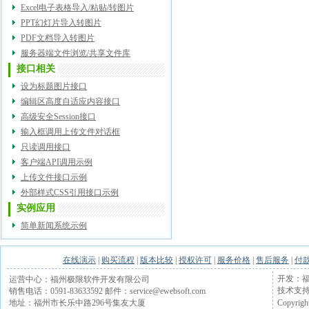
Excel电子表格导入/粘贴/转图片
PPT幻灯片导入转图片
PDF文档导入转图片
服务器端文件浏览/共享文件库
接口相关
设为标题图片接口
编辑区高度自适应内容接口
高级安全Session接口
输入框调用上传文件对话框
只读调用接口
客户端API调用示例
上传文件接口示例
外部样式CSS引用接口示例
实例应用
简单新闻系统示例
在线演示
|
购买流程
|
版本比较
|
授权许可
|
服务价格
|
售后服务
|
付
开发：福
运营中心：福州极限软件开发有限公司
技术支持电话
销售电话：0591-83633592 邮件：service@ewebsoft.com
Copyrigh
地址：福州市长乐中路296号集友大厦