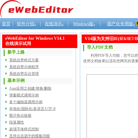
首页
|
软件介绍
|
在线演示
|
Windows版
|
国产化专用版
▼
▼
▼
▼
eWebEditor for Windows V14.1
V14版为支持旧IE(IE6/I
在线演示试用
导入PDF文档
新手上路
利用PDF导入功能，您可以把
系统自带样式方案
使用文档效果以适应您网页的需
系统自带示例程序
系统自带后台管理
基本示例
Ajax应用之创建/替换/删除
弹窗模式调用示例
多个编辑器调用示例
本地化/国际化/多语言/UTF-8
图片热点链接
段落属性
超强字体样式控制
支持点击选中的模板功能