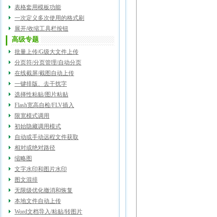
表格套用模板功能
一次定义多次使用的格式刷
展开/收缩工具栏按钮
高级专题
批量上传/G级大文件上传
分页符/分页管理/自动分页
在线截屏/截图自动上传
一键排版、去干扰字
选择性粘贴/图片粘贴
Flash宽高自检/FLV插入
限宽模式调用
初始隐藏调用模式
自动或手动远程文件获取
相对或绝对路径
缩略图
文字水印和图片水印
图文混排
无限级优化撤消和恢复
本地文件自动上传
Word文档导入/粘贴/转图片