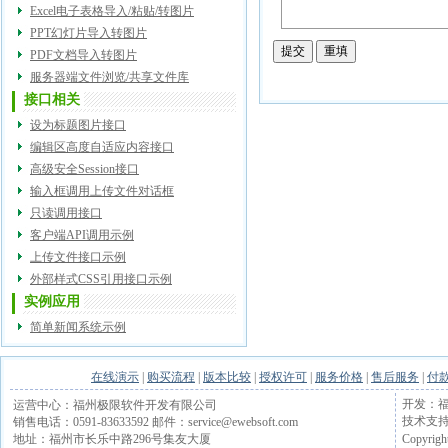
Excel电子表格导入/粘贴/转图片
PPT幻灯片导入转图片
PDF文档导入转图片
服务器端文件浏览/共享文件库
接口相关
设为标题图片接口
编辑区高度自适应内容接口
高级安全Session接口
输入框调用上传文件对话框
只读调用接口
客户端API调用示例
上传文件接口示例
外部样式CSS引用接口示例
实例应用
简单新闻系统示例
在线演示
|
购买流程
|
版本比较
|
授权许可
|
服务价格
|
售后服务
|
付
开发：福
运营中心：福州极限软件开发有限公司
技术支持电话
销售电话：0591-83633592 邮件：service@ewebsoft.com
Copyrigh
地址：福州市长乐中路296号集友大厦