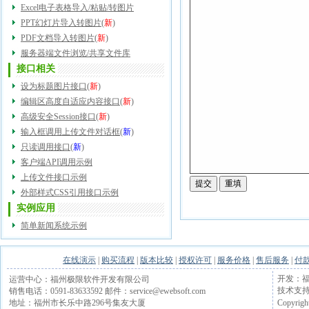
Excel电子表格导入/粘贴/转图片
PPT幻灯片导入转图片
(
新
)
PDF文档导入转图片
(
新
)
服务器端文件浏览/共享文件库
接口相关
设为标题图片接口
(
新
)
编辑区高度自适应内容接口
(
新
)
高级安全Session接口
(
新
)
输入框调用上传文件对话框
(
新
)
只读调用接口
(
新
)
客户端API调用示例
上传文件接口示例
外部样式CSS引用接口示例
实例应用
简单新闻系统示例
在线演示
|
购买流程
|
版本比较
|
授权许可
|
服务价格
|
售后服务
|
付
开发：福
运营中心：福州极限软件开发有限公司
技术支持电话
销售电话：0591-83633592 邮件：service@ewebsoft.com
Copyrigh
地址：福州市长乐中路296号集友大厦