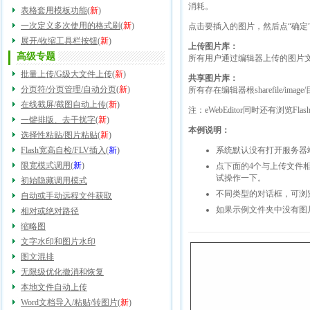
消耗。
表格套用模板功能
(
新
)
一次定义多次使用的格式刷
(
新
)
点击要插入的图片，然后点“确定”按
展开/收缩工具栏按钮
(
新
)
上传图片库：
高级专题
所有用户通过编辑器上传的图片
批量上传/G级大文件上传
(
新
)
共享图片库：
分页符/分页管理/自动分页
(
新
)
所有存在编辑器根sharefile/
在线截屏/截图自动上传
(
新
)
注：eWebEditor同时还有浏
一键排版、去干扰字
(
新
)
本例说明：
选择性粘贴/图片粘贴
(
新
)
Flash宽高自检/FLV插入
(
新
)
系统默认没有打开服务器
限宽模式调用
(
新
)
点下面的4个与上传文件
试操作一下。
初始隐藏调用模式
不同类型的对话框，可浏
自动或手动远程文件获取
如果示例文件夹中没有图
相对或绝对路径
缩略图
文字水印和图片水印
图文混排
无限级优化撤消和恢复
本地文件自动上传
Word文档导入/粘贴/转图片
(
新
)