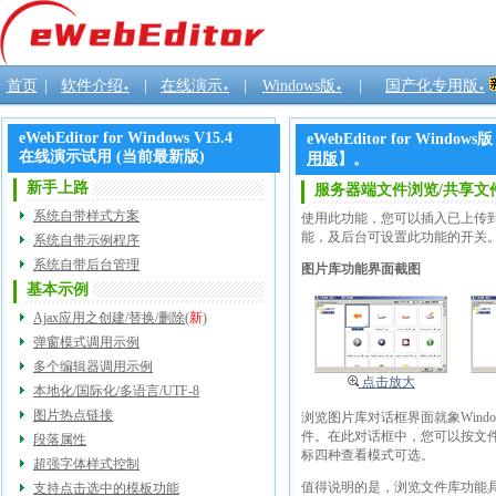
首页
|
软件介绍
|
在线演示
|
Windows版
|
国产化专用版
▼
▼
▼
▼
eWebEditor for Windows V15.4
eWebEditor for W
在线演示试用 (当前最新版)
用版
】。
新手上路
服务器端文件浏览/共享文
系统自带样式方案
使用此功能，您可以插入已上传到
能，及后台可设置此功能的开关
系统自带示例程序
系统自带后台管理
图片库功能界面截图
基本示例
Ajax应用之创建/替换/删除
(
新
)
弹窗模式调用示例
多个编辑器调用示例
点击放大
本地化/国际化/多语言/UTF-8
图片热点链接
浏览图片库对话框界面就象Win
件。在此对话框中，您可以按文
段落属性
标四种查看模式可选。
超强字体样式控制
值得说明的是，浏览文件库功能
支持点击选中的模板功能